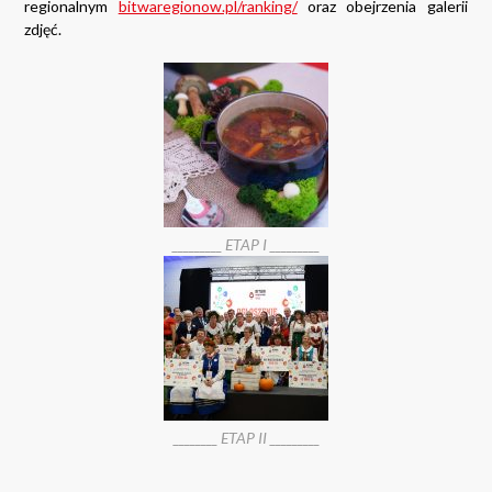
regionalnym
bitwaregionow.pl/ranking/
oraz obejrzenia galerii
zdjęć.
_________ ETAP I _________
________ ETAP II _________