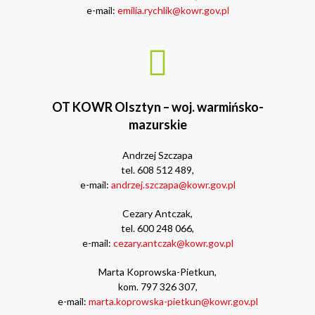
e-mail:
emilia.rychlik@kowr.gov.pl
OT KOWR Olsztyn – woj. warmińsko-
mazurskie
Andrzej Szczapa
tel. 608 512 489,
e-mail:
andrzej.szczapa@kowr.gov.pl
Cezary Antczak,
tel. 600 248 066,
e-mail:
cezary.antczak@kowr.gov.pl
Marta Koprowska-Pietkun,
kom. 797 326 307,
e-mail:
marta.koprowska-pietkun@kowr.gov.pl