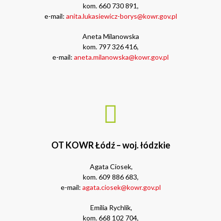
kom. 660 730 891,
e-mail:
anita.lukasiewicz-borys@kowr.gov.pl
Aneta Milanowska
kom. 797 326 416,
e-mail:
aneta.milanowska@kowr.gov.pl
OT KOWR Łódź – woj. łódzkie
Agata Ciosek,
kom. 609 886 683,
e-mail:
agata.ciosek@kowr.gov.pl
Emilia Rychlik,
kom. 668 102 704,