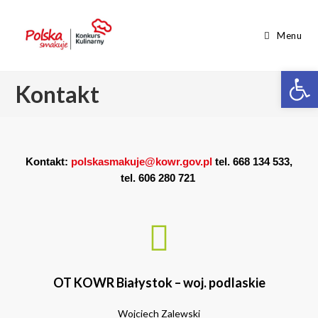
Menu
Op
Kontakt
Kontakt:
polskasmakuje@kowr.gov.pl
tel. 668 134 533,
tel. 606 280 721
OT KOWR Białystok – woj. podlaskie
Wojciech Zalewski