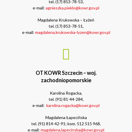
tel. (17) 853-78-53,
e-mail:
agnieszka.pieklo@kowr.gov.pl
Magdalena Krukowska – Łyżeń
tel. (17) 853-78-51,
e-mail:
magdalena.krukowska-lyzen@kowr.gov.pl
OT KOWR Szczecin – woj.
zachodniopomorskie
Karolina Rogacka,
tel. (91) 81-44-284,
e-mail:
karolina.rogacka@kowr.gov.pl
Magdalena Łapecińska
tel. (91) 814-42-91; kom. 512 515 968,
e-mail:
magdalena.lapecinska@kowr.gov.pl