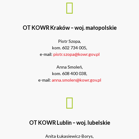
OT KOWR Kraków – woj. małopolskie
Piotr Szopa,
kom. 602 734 005,
e-mail:
piotr.szopa@kowr.gov.pl
Anna Smoleń,
kom. 608 400 038,
e-mail:
anna.smolen@kowr.gov.pl
OT KOWR Lublin – woj. lubelskie
Anita Łukasiewicz-Borys,