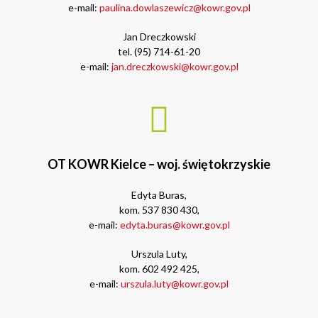
e-mail:
paulina.dowlaszewicz@kowr.gov.pl
Jan Dreczkowski
tel. (95) 714-61-20
e-mail:
jan.dreczkowski@kowr.gov.pl
OT KOWR Kielce – woj. świętokrzyskie
Edyta Buras,
kom. 537 830 430,
e-mail:
edyta.buras@kowr.gov.pl
Urszula Luty,
kom. 602 492 425,
e-mail:
urszula.luty@kowr.gov.pl