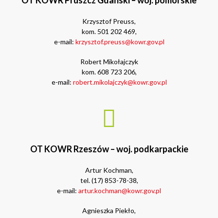
OT KOWR Pruszcz Gdański – woj. pomorskie
Krzysztof Preuss,
kom. 501 202 469,
e-mail:
krzysztof.preuss@kowr.gov.pl
Robert Mikołajczyk
kom. 608 723 206,
e-mail:
robert.mikolajczyk@kowr.gov.pl
OT KOWR Rzeszów – woj. podkarpackie
Artur Kochman,
tel. (17) 853-78-38,
e-mail:
artur.kochman@kowr.gov.pl
Agnieszka Piekło,