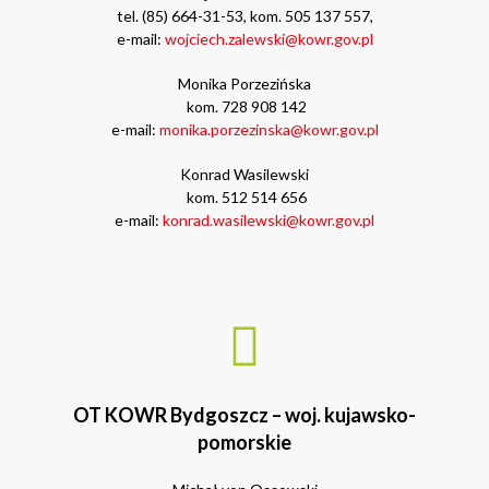
tel. (85) 664-31-53, kom. 505 137 557,
e-mail:
wojciech.zalewski@kowr.gov.pl
Monika Porzezińska
kom. 728 908 142
e-mail:
monika.porzezinska@kowr.gov.pl
Konrad Wasilewski
kom. 512 514 656
e-mail:
konrad.wasilewski@kowr.gov.pl
OT KOWR Bydgoszcz – woj. kujawsko-
pomorskie