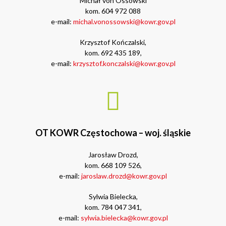
Michał von Ossowski
kom. 604 972 088
e-mail:
michal.vonossowski@kowr.gov.pl
Krzysztof Kończalski,
kom. 692 435 189,
e-mail:
krzysztof.konczalski@kowr.gov.pl
OT KOWR Częstochowa – woj. śląskie
Jarosław Drozd,
kom. 668 109 526,
e-mail:
jaroslaw.drozd@kowr.gov.pl
Sylwia Bielecka,
kom. 784 047 341,
e-mail:
sylwia.bielecka@kowr.gov.pl