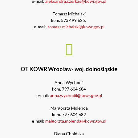
e-mail:
aleksandra.czerkas@kowr.gov.pl
Tomasz Michalski
kom.
573 499 625,
e-mail:
tomasz.michalski@kowr.gov.pl
OT KOWR Wrocław- woj. dolnośląskie
Anna Wychodil
kom. 797 604 684
e-mail:
anna.wychodil@kowr.gov.pl
Małgorzta Molenda
kom. 797 604 682
e-mail:
malgorzta.molenda@kowr.gov.pl
Diana Choińska