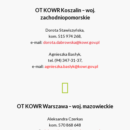
OT KOWR Koszalin – woj.
zachodniopomorskie
Dorota Stawiszyńska,
kom. 515 974 268,
e-mail:
dorota.dabrowska@kowr.gov.pl
Agnieszka Basłyk,
tel. (94) 347-31-37,
e-mail:
agnieszka.baslyk@kowr.gov.pl
OT KOWR Warszawa – woj. mazowieckie
Aleksandra Czerkas
kom. 570 868 648