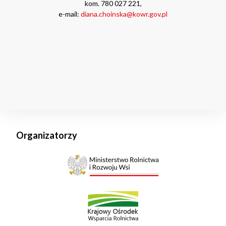
kom. 780 027 221,
e-mail:
diana.choinska@kowr.gov.pl
Organizatorzy