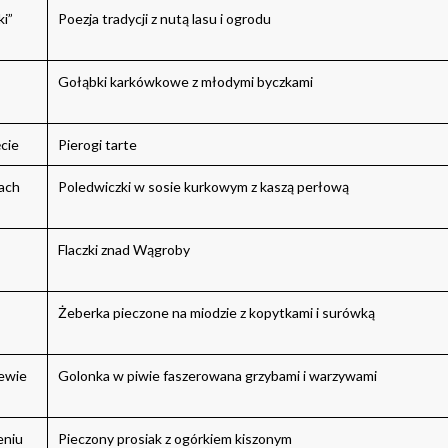
i”
Poezja tradycji z nutą lasu i ogrodu
Gołąbki karkówkowe z młodymi byczkami
cie
Pierogi tarte
ach
Poledwiczki w sosie kurkowym z kaszą perłową
Flaczki znad Wągroby
Żeberka pieczone na miodzie z kopytkami i surówką
ewie
Golonka w piwie faszerowana grzybami i warzywami
eniu
Pieczony prosiak z ogórkiem kiszonym