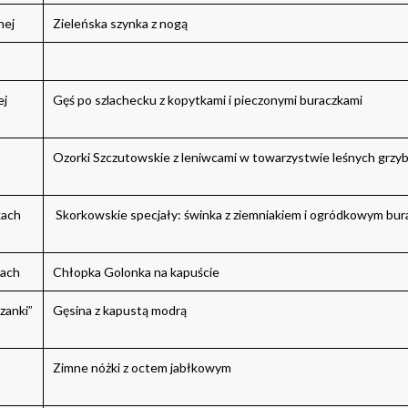
nej
Zieleńska szynka z nogą
ej
Gęś po szlachecku z kopytkami i pieczonymi buraczkami
Ozorki Szczutowskie z leniwcami w towarzystwie leśnych grz
kach
Skorkowskie specjały: świnka z ziemniakiem i ogródkowym bu
lach
Chłopka Golonka na kapuście
zanki”
Gęsina z kapustą modrą
Zimne nóżki z octem jabłkowym