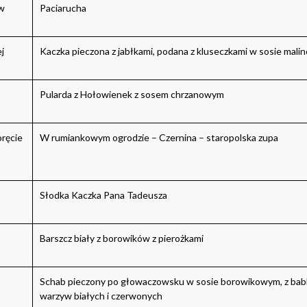
w
Paciarucha
j
Kaczka pieczona z jabłkami, podana z kluseczkami w sosie ma
Pularda z Hołowienek z sosem chrzanowym
ręcie
W rumiankowym ogrodzie – Czernina – staropolska zupa
Słodka Kaczka Pana Tadeusza
Barszcz biały z borowików z pierożkami
Schab pieczony po głowaczowsku w sosie borowikowym, z babk
warzyw białych i czerwonych