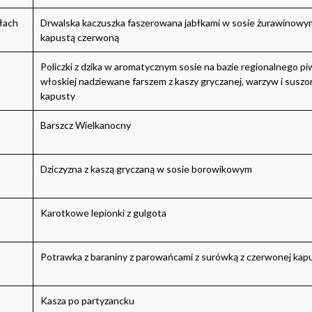
łach
Drwalska kaczuszka faszerowana jabłkami w sosie żurawinowym
kapustą czerwoną
Policzki z dzika w aromatycznym sosie na bazie regionalnego piw
włoskiej nadziewane farszem z kaszy gryczanej, warzyw i susz
kapusty
Barszcz Wielkanocny
Dziczyzna z kaszą gryczaną w sosie borowikowym
Karotkowe lepionki z gulgota
Potrawka z baraniny z parowańcami z surówką z czerwonej kapu
Kasza po partyzancku