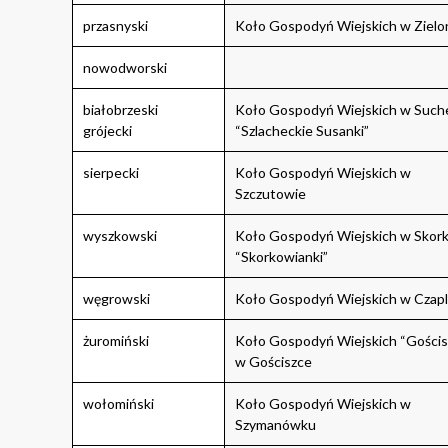
przasnyski
Koło Gospodyń Wiejskich w Zielo
nowodworski
białobrzeski
Koło Gospodyń Wiejskich w Such
grójecki
“Szlacheckie Susanki”
sierpecki
Koło Gospodyń Wiejskich w
Szczutowie
wyszkowski
Koło Gospodyń Wiejskich w Skor
“Skorkowianki”
węgrowski
Koło Gospodyń Wiejskich w Czap
żuromiński
Koło Gospodyń Wiejskich “Gościs
w Gościszce
wołomiński
Koło Gospodyń Wiejskich w
Szymanówku