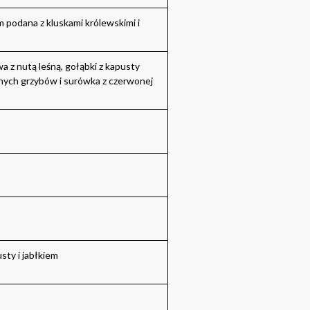
 podana z kluskami królewskimi i
a z nutą leśną, gołąbki z kapusty
onych grzybów i surówka z czerwonej
sty i jabłkiem