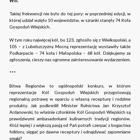
Wsi.
Takiej frekwencji nie było do tej pory: w poprzedniej edycji, w
której udział wzięło 10 województw, w szranki stanęły 74 Koła
Gospodyń Wiejskich.
W tym roku najwięcej kół, bo 123, zgłosiło się z Wielkopolski, a
105 – z Lubelszczyzny. Mocną reprezentację wystawiły także
Podkarpacie – 74 koła i Małopolska – 68 kół. Dziękujemy za
zgłoszenia, cieszy nas ogromne zainteresowanie wydarzeniem.
***
Bitwa Regionów to ogólnopolski konkurs, w którym
reprezentacje Kół Gospodyń Wiejskich przygotowują
regionalną potrawę w oparciu o własną recepturę i rodzime
produkty. Jak podkreślił Minister Rolnictwa Jan Krzysztof
Ardanowski, to właśnie członkinie Kół Gospodyń Wiejskich są
prawdziwymi ambasadorkami kulinarnych tradycji regionów.
Któż lepiej i z większą pasją od Pań potrafi czerpać z bogactwa
folkloru, sięgać po dawne receptury i odnajdywać zapomniane
smaki?