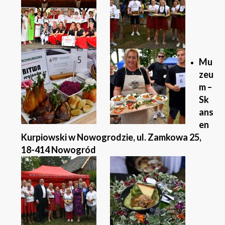
Mu
zeu
m –
Sk
ans
en
Kurpiowski w Nowogrodzie, ul. Zamkowa 25,
18-414 Nowogród